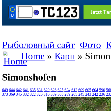
Рыболовный сайт
Фото
Home
»
Карп
» Simon
Simonshofen
649
644
642
641
635
631
629
626
625
624
612
609
605
604
590
56
373
369
345
332
322
320
310
309
305
289
265
245
243
242
236
23