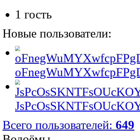
1 гость
Новые пользователи:
oFnegWuMYXwfcpFPgD
JsPcOsSKNTFsOUcKOY
Всего пользователей:
649
Водоёмы