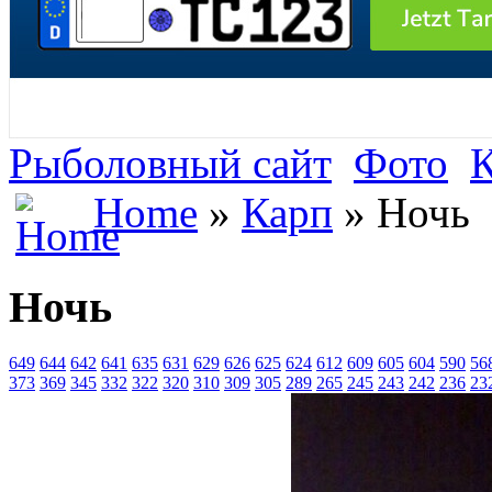
Рыболовный сайт
Фото
Home
»
Карп
» Ночь
Ночь
649
644
642
641
635
631
629
626
625
624
612
609
605
604
590
56
373
369
345
332
322
320
310
309
305
289
265
245
243
242
236
23