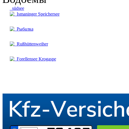
südsee
Ismaninger Speichersee
Рыбалка
Rußhüttenweiher
Forellensee Krogaspe