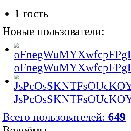
1 гость
Новые пользователи:
oFnegWuMYXwfcpFPgD
JsPcOsSKNTFsOUcKOY
Всего пользователей:
649
Водоёмы