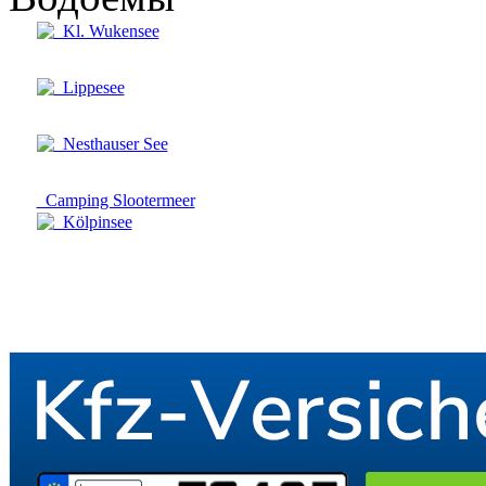
Kl. Wukensee
Lippesee
Nesthauser See
Camping Slootermeer
Kölpinsee