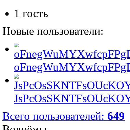
1 гость
Новые пользователи:
oFnegWuMYXwfcpFPgD
JsPcOsSKNTFsOUcKOY
Всего пользователей:
649
Водоёмы