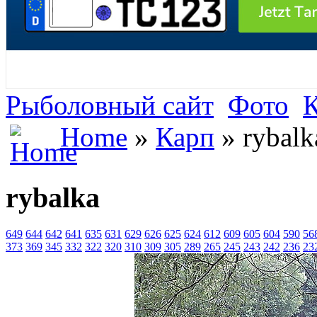
Рыболовный сайт
Фото
Home
»
Карп
» rybalk
rybalka
649
644
642
641
635
631
629
626
625
624
612
609
605
604
590
56
373
369
345
332
322
320
310
309
305
289
265
245
243
242
236
23