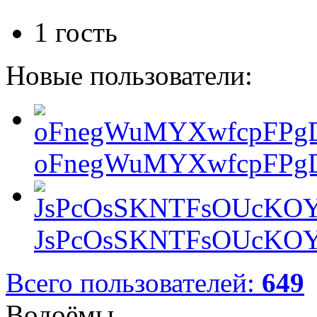
1 гость
Новые пользователи:
oFnegWuMYXwfcpFPgD
JsPcOsSKNTFsOUcKOY
Всего пользователей:
649
Водоёмы