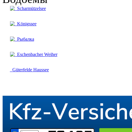
Scharmützelsee
Königssee
Рыбалка
Eschenbacher Weiher
Güterfelde Haussee