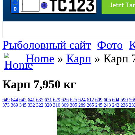
Рыболовный сайт
Фото
Home
»
Карп
» Карп 7
Карп 7,950 кг
649
644
642
641
635
631
629
626
625
624
612
609
605
604
590
56
373
369
345
332
322
320
310
309
305
289
265
245
243
242
236
23