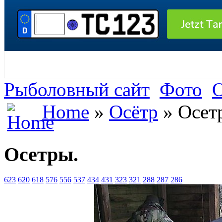
Рыболовный сайт
Фото
О
Home
»
Осётр
» Осет
Осетры.
623
620
618
576
556
537
434
431
323
321
288
287
286