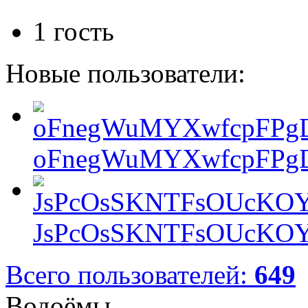
1 гость
Новые пользователи:
oFnegWuMYXwfcpFPgD
JsPcOsSKNTFsOUcKOY
Всего пользователей:
649
Водоёмы