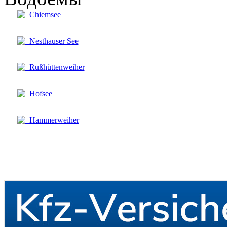
Chiemsee
Nesthauser See
Rußhüttenweiher
Hofsee
Hammerweiher