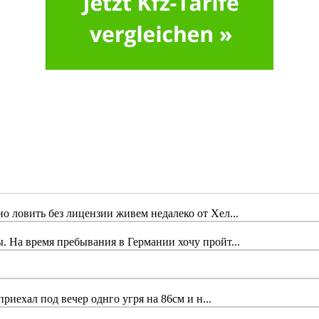
 ловить без лицензии живем недалеко от Хел...
 На время пребывания в Германии хочу пройт...
риехал под вечер однго угря на 86см и н...