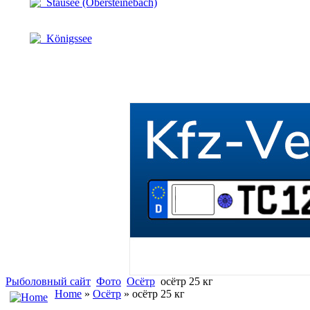
Stausee (Obersteinebach)
Königssee
Рыболовный сайт
Фото
Осётр
осётр 25 кг
Home
»
Осётр
» осётр 25 кг