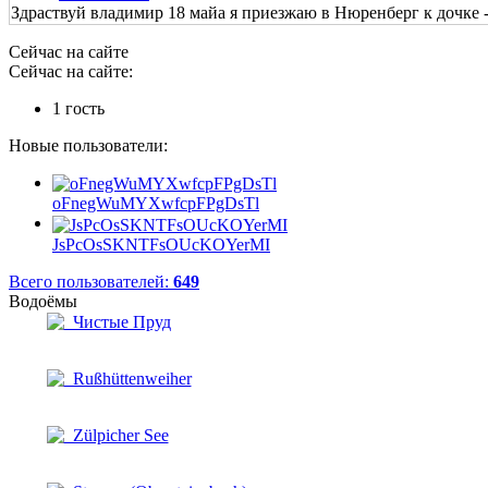
Здраствуй владимир 18 майа я приезжаю в Нюренберг к дочке - 
Сейчас на сайте
Сейчас на сайте:
1 гость
Новые пользователи:
oFnegWuMYXwfcpFPgDsTl
JsPcOsSKNTFsOUcKOYerMI
Всего пользователей:
649
Водоёмы
Чистые Пруд
Rußhüttenweiher
Zülpicher See