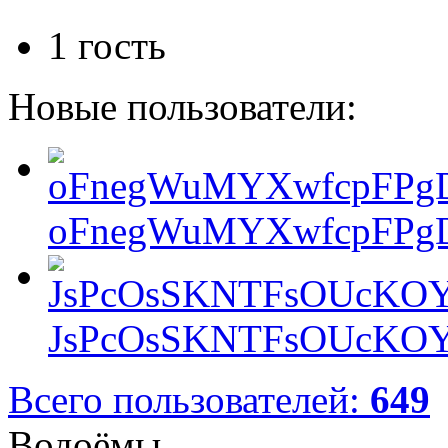
1 гость
Новые пользователи:
oFnegWuMYXwfcpFPgD
JsPcOsSKNTFsOUcKOY
Всего пользователей:
649
Водоёмы