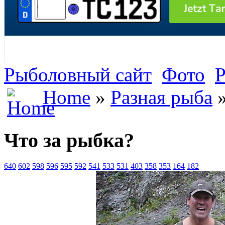
Рыболовный сайт
Фото
Р
Home
»
Разная рыба
»
Что за рыбка?
640
602
598
596
595
592
541
533
531
403
358
353
164
182