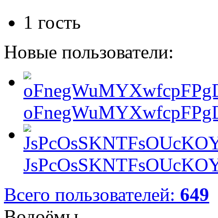
1 гость
Новые пользователи:
oFnegWuMYXwfcpFPgD
JsPcOsSKNTFsOUcKOY
Всего пользователей:
649
Водоёмы