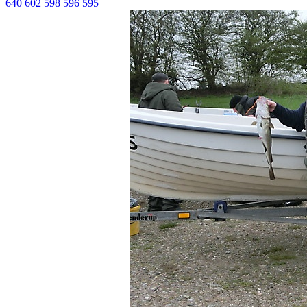
640
602
598
596
595