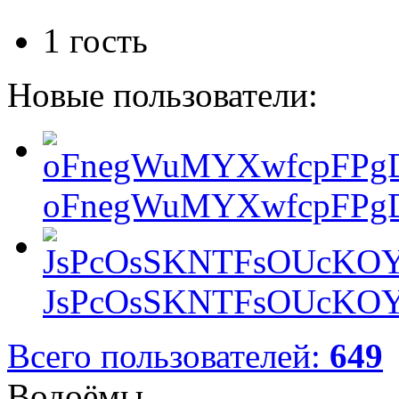
1 гость
Новые пользователи:
oFnegWuMYXwfcpFPgD
JsPcOsSKNTFsOUcKOY
Всего пользователей:
649
Водоёмы