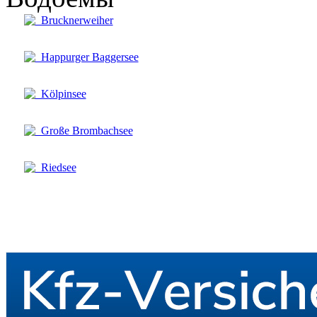
Brucknerweiher
Happurger Baggersee
Kölpinsee
Große Brombachsee
Riedsee