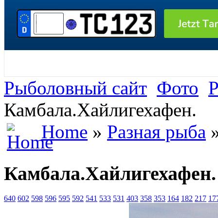
Рыболовный сайт
Фото
Р
Камбала.Хайлигехафен.
Home
»
Разная рыба
»
Камбала.Хайлигехафен.
640
602
598
596
595
592
541
533
531
403
358
353
164
182
217
17