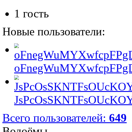
1 гость
Новые пользователи:
oFnegWuMYXwfcpFPgD
JsPcOsSKNTFsOUcKOY
Всего пользователей:
649
Водоёмы