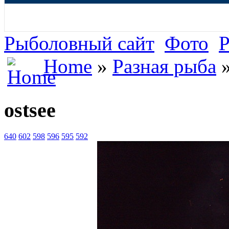
Рыболовный сайт
Фото
Р
Home
»
Разная рыба
»
ostsee
640
602
598
596
595
592