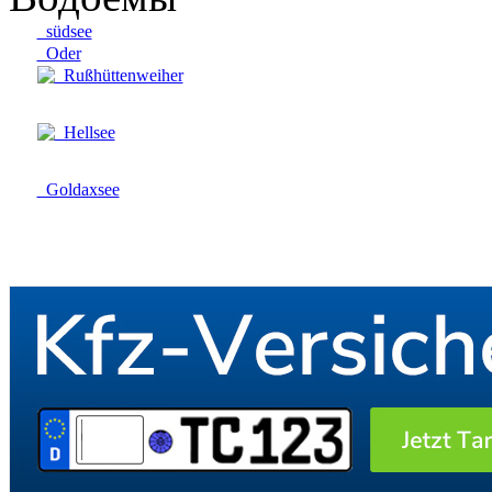
südsee
Oder
Rußhüttenweiher
Hellsee
Goldaxsee