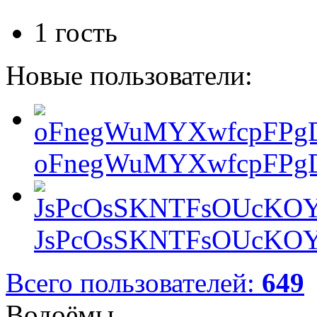
1 гость
Новые пользователи:
oFnegWuMYXwfcpFPgD
JsPcOsSKNTFsOUcKOY
Всего пользователей:
649
Водоёмы