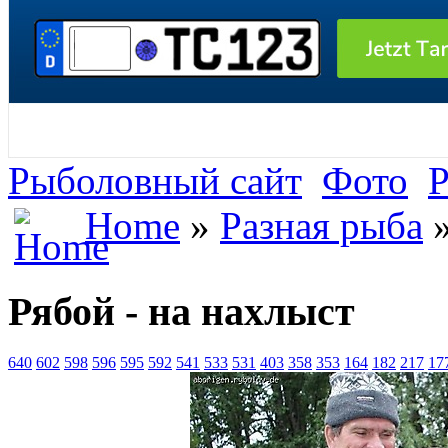
Рыболовный сайт
Фото
Р
Home
»
Разная рыба
»
Рябой - на нахлыст
640
602
598
596
595
592
541
533
531
403
358
353
164
182
217
17