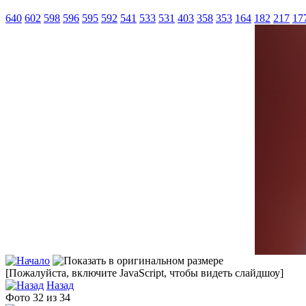
640
602
598
596
595
592
541
533
531
403
358
353
164
182
217
17
[Пожалуйста, включите JavaScript, чтобы видеть слайдшоу]
Назад
Фото 32 из 34