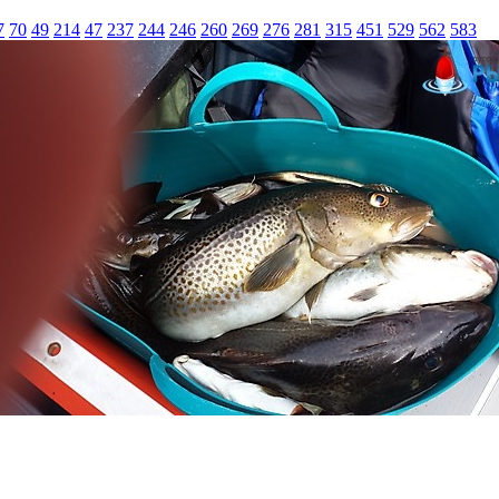
7
70
49
214
47
237
244
246
260
269
276
281
315
451
529
562
583