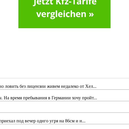
 ловить без лицензии живем недалеко от Хел...
 На время пребывания в Германии хочу пройт...
риехал под вечер однго угря на 86см и н...