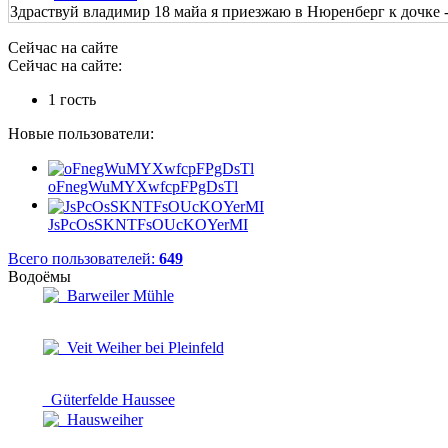
Здраствуй владимир 18 майа я приезжаю в Нюренберг к дочке - 
Сейчас на сайте
Сейчас на сайте:
1 гость
Новые пользователи:
oFnegWuMYXwfcpFPgDsTl
JsPcOsSKNTFsOUcKOYerMI
Всего пользователей:
649
Водоёмы
Barweiler Mühle
Veit Weiher bei Pleinfeld
Güterfelde Haussee
Hausweiher