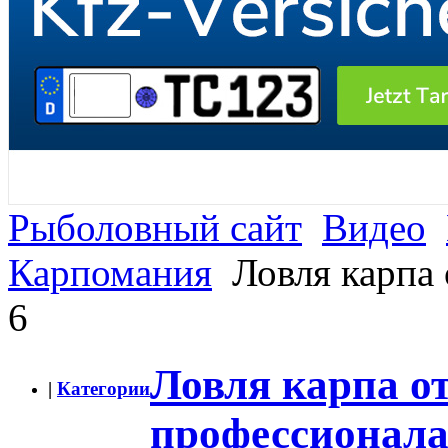
Рыболовный сайт
Видео
Карпомания
Ловля карпа 
6
Ловля карпа о
|
Категории
профессионала