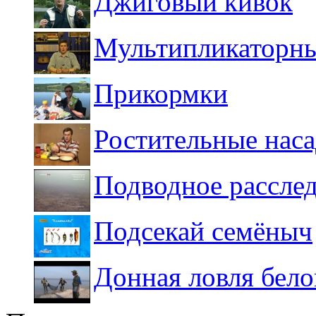
Джиговый кивок
Мультипликаторны
Прикормки
Ростительные нас
Подводное расслед
Подсекай семёныч
Донная ловля бел