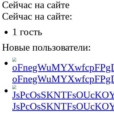
Сейчас на сайте
Сейчас на сайте:
1 гость
Новые пользователи:
oFnegWuMYXwfcpFPgD
JsPcOsSKNTFsOUcKOY