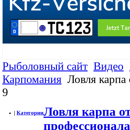
Рыболовный сайт
Видео
Карпомания
Ловля карпа 
9
Ловля карпа о
|
Категории
профессионала