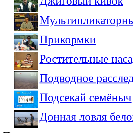
Джиговый кивок
Мультипликаторны
Прикормки
Ростительные нас
Подводное расслед
Подсекай семёныч
Донная ловля бел