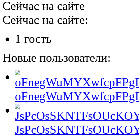
Сейчас на сайте
Сейчас на сайте:
1 гость
Новые пользователи:
oFnegWuMYXwfcpFPgD
JsPcOsSKNTFsOUcKOY